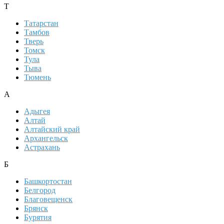
Т
Татарстан
Тамбов
Тверь
Томск
Тула
Тыва
Тюмень
А
Адыгея
Алтай
Алтайский край
Архангельск
Астрахань
Б
Башкортостан
Белгород
Благовещенск
Брянск
Бурятия