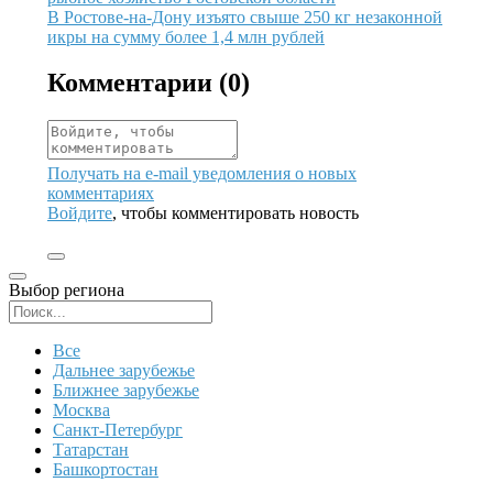
Иллюстрация новости
В Ростове-на-Дону изъято свыше 250 кг незаконной
икры на сумму более 1,4 млн рублей
Комментарии (
0
)
Получать на e‑mail уведомления о новых
комментариях
Войдите
, чтобы комментировать новость
Выбор региона
Поиск региона
Все
Дальнее зарубежье
Ближнее зарубежье
Москва
Санкт-Петербург
Татарстан
Башкортостан