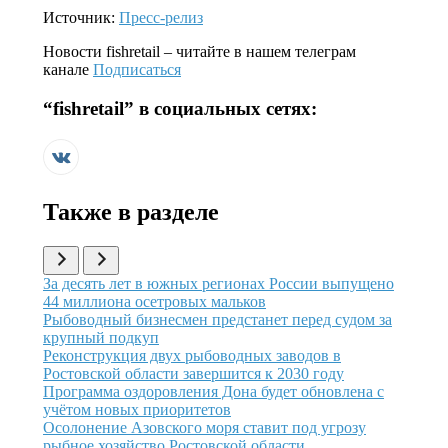
Источник:
Пресс-релиз
Новости
fishretail
– читайте в нашем телеграм
канале
Подписаться
“
fishretail
” в социальных сетях:
Также в разделе
Иллюстрация новости
За десять лет в южных регионах России выпущено
44 миллиона осетровых мальков
Иллюстрация новости
Рыбоводный бизнесмен предстанет перед судом за
крупный подкуп
Иллюстрация новости
Реконструкция двух рыбоводных заводов в
Ростовской области завершится к 2030 году
Иллюстрация новости
Программа оздоровления Дона будет обновлена с
учётом новых приоритетов
Иллюстрация новости
Осолонение Азовского моря ставит под угрозу
рыбное хозяйство Ростовской области