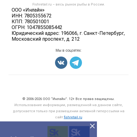
Форум
Fishretail.ru – весь
рынок рыбы
в России.
Икра
Политика обработки персональных данных
ООО «Инлайн»
Бренды
Морепродукты
ИНН: 7805355672
Для СМИ
Мониторинг
КПП: 780501001
Рыбопосадочный материал
ОГРН: 1047855085442
Вакансии
Полуфабрикаты
Юридический адрес: 196066, г. Санкт-Петербург,
Блог
Московский проспект, д. 212
Консервы
Добавить объявление
Мы в соцсетях:
Карта объявлений
Счетчики, авторское право, логотипы
© 2006‑2026 ООО “Инлайн”. 12+ Все права защищены.
Использование информации, размещенной на данном сайте,
допускается только при размещении активной гиперссылки на
сайт
fishretail.ru