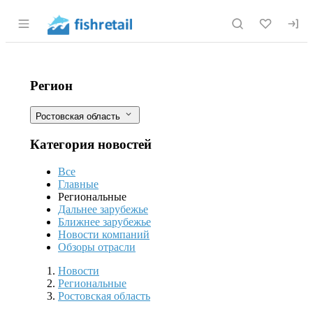
Раздел навигации по сайту fishretail.r
Проведено обследование трех рост
Фильтры
Регион
Ростовская область
Категория новостей
Все
Главные
Региональные
Дальнее зарубежье
Ближнее зарубежье
Новости компаний
Обзоры отрасли
Новости
Разделы
Новости
Региональные
Ростовская область