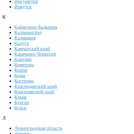
Ингушетия
Иркутск
К
Кабардино-Балкария
Калининград
Калмыкия
Калуга
Камчатский край
Карачаево-Черкесия
Карелия
Кемерово
Киров
Коми
Кострома
Краснодарский край
Красноярский край
Крым
Курган
Курск
Л
Ленинградская область
Липецк